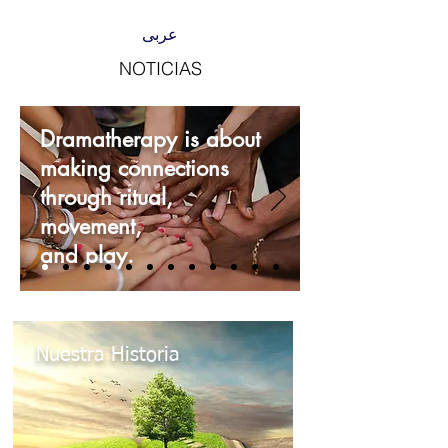
عربى
NOTICIAS
Dramatherapy is about
making connections
through ritual,
movement,
and play.
Nuestra Historia