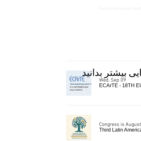
Due to temporary techn
ی بیشتر بدانید
Wed, Sep 09
ECArTE - 18TH
Congress is August
Third Latin Ameri