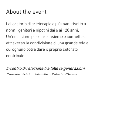
About the event
Laboratorio di arteterapia a più mani rivolto a 
nonni, genitori e nipotini dai 6 ai 120 anni. 
Un’occasione per stare insieme e connettersi, 
attraverso la condivisione di una grande tela a 
cui ognuno potrà dare il proprio colorato 
contributo.
Incontro di relazione tra tutte le generazioni
Coordinatrici – Valentina Selini e Chiara 
Mariani, arteterapeute
Valentina Selini
Arteterapeuta e Maestra d'arte. 
Docente di Arteterapia alla Scuola MBA Ex 
Paolo Pini. Socia fondatrice dell APS 
Proiezione180.
Chiara MarianiArteterapeuta, ideatrice del 
progetto “Costruendo ponti”, di laboratori di 
arteterapia anziano famigliare e del progetto 